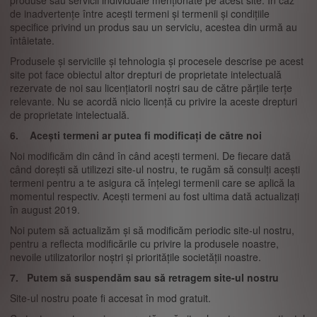
produse sau servicii individuale menționate pe acest site. În caz
de inadvertențe între acești termeni și termenii și condițiile
specifice privind un produs sau un serviciu, acestea din urmă au
întâietate.
Produsele și serviciile și tehnologia și procesele descrise pe acest
site pot face obiectul altor drepturi de proprietate intelectuală
rezervate de noi sau licențiatorii noștri sau de către părțile terțe
relevante. Nu se acordă nicio licență cu privire la aceste drepturi
de proprietate intelectuală.
6. Acești termeni ar putea fi modificați de către noi
Noi modificăm din când în când acești termeni. De fiecare dată
când dorești să utilizezi site-ul nostru, te rugăm să consulți acești
termeni pentru a te asigura că înțelegi termenii care se aplică la
momentul respectiv. Acești termeni au fost ultima dată actualizați
în august 2019.
Noi putem să actualizăm și să modificăm periodic site-ul nostru,
pentru a reflecta modificările cu privire la produsele noastre,
nevoile utilizatorilor noștri și prioritățile societății noastre.
7. Putem să suspendăm sau să retragem site-ul nostru
Site-ul nostru poate fi accesat în mod gratuit.