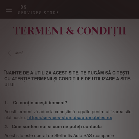
Skip
DS
to
SERVICES STORE
main
content
TERMENI & CONDIȚII
Main
navigation
Acasă
ÎNAINTE DE A UTILIZA ACEST SITE, TE RUGĂM SĂ CITEȘTI
CU ATENȚIE TERMENII ȘI CONDIȚIILE DE UTILIZARE A SITE-
ULUI
1. Ce conțin acești termeni?
Acești termeni vă aduc la cunoștință regulile pentru utilizarea site-
ului nostru:
https://services-store.dsautomobiles.ro/
.
2. Cine suntem noi și cum ne puteți contacta
Acest site este operat de Stellantis Auto SAS (companie