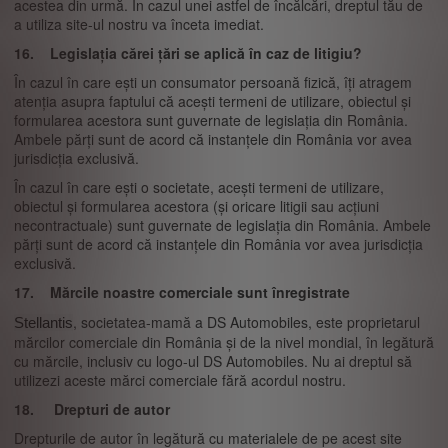
acestea din urmă. În cazul unei astfel de încălcări, dreptul tău de
a utiliza site-ul nostru va înceta imediat.
16. Legislația cărei țări se aplică în caz de litigiu?
În cazul în care ești un consumator persoană fizică, îți atragem
atenția asupra faptului că acești termeni de utilizare, obiectul și
formularea acestora sunt guvernate de legislația din România.
Ambele părți sunt de acord că instanțele din România vor avea
jurisdicția exclusivă.
În cazul în care ești o societate, acești termeni de utilizare,
obiectul și formularea acestora (și oricare litigii sau acțiuni
necontractuale) sunt guvernate de legislația din România. Ambele
părți sunt de acord că instanțele din România vor avea jurisdicția
exclusivă.
17. Mărcile noastre comerciale sunt înregistrate
, societatea-mamă a DS Automobiles, este proprietarul
Stellantis
mărcilor comerciale din România și de la nivel mondial, în legătură
cu mărcile, inclusiv cu logo-ul DS Automobiles. Nu ai dreptul să
utilizezi aceste mărci comerciale fără acordul nostru.
18. Drepturi de autor
Drepturile de autor în legătură cu materialele de pe acest site