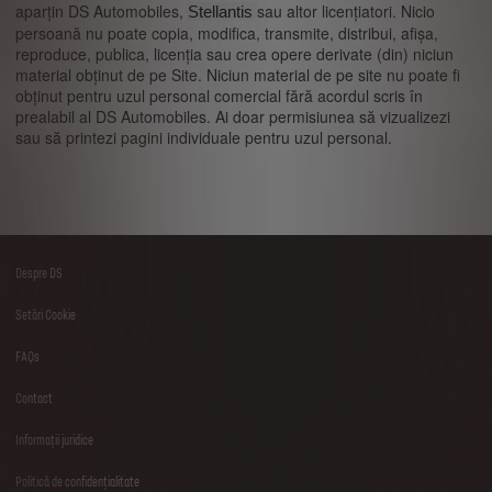
aparțin DS Automobiles,
sau altor licențiatori. Nicio
Stellantis
persoană nu poate copia, modifica, transmite, distribui, afișa,
reproduce, publica, licenția sau crea opere derivate (din) niciun
material obținut de pe Site. Niciun material de pe site nu poate fi
obținut pentru uzul personal comercial fără acordul scris în
prealabil al DS Automobiles. Ai doar permisiunea să vizualizezi
sau să printezi pagini individuale pentru uzul personal.
Despre DS
Footer
Setări Cookie
menu
FAQs
Contact
Informații juridice
Politică de confidențialitate