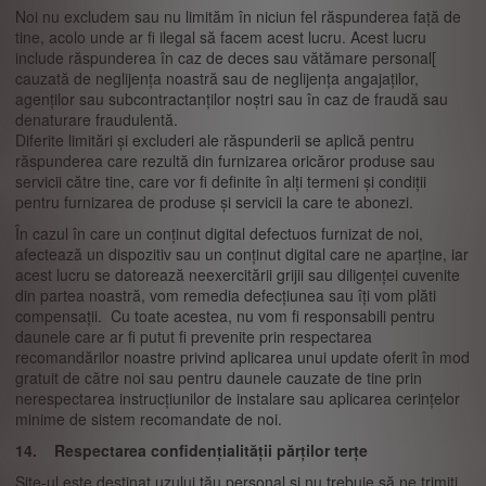
Noi nu excludem sau nu limităm în niciun fel răspunderea față de
tine, acolo unde ar fi ilegal să facem acest lucru. Acest lucru
include răspunderea în caz de deces sau vătămare personal[
cauzată de neglijența noastră sau de neglijența angajaților,
agenților sau subcontractanților noștri sau în caz de fraudă sau
denaturare fraudulentă.
Diferite limitări și excluderi ale răspunderii se aplică pentru
răspunderea care rezultă din furnizarea oricăror produse sau
servicii către tine, care vor fi definite în alți termeni și condiții
pentru furnizarea de produse și servicii la care te abonezi.
În cazul în care un conținut digital defectuos furnizat de noi,
afectează un dispozitiv sau un conținut digital care ne aparține, iar
acest lucru se datorează neexercitării grijii sau diligenței cuvenite
din partea noastră, vom remedia defecțiunea sau îți vom plăti
compensații. Cu toate acestea, nu vom fi responsabili pentru
daunele care ar fi putut fi prevenite prin respectarea
recomandărilor noastre privind aplicarea unui update oferit în mod
gratuit de către noi sau pentru daunele cauzate de tine prin
nerespectarea instrucțiunilor de instalare sau aplicarea cerințelor
minime de sistem recomandate de noi.
14. Respectarea confidențialității părților terțe
Site-ul este destinat uzului tău personal și nu trebuie să ne trimiți