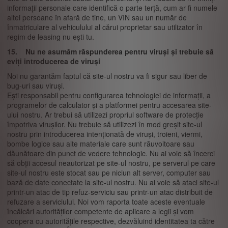
informații personale care identifică o parte terță, cum ar fi numele
altei persoane în afară de tine, un VIN sau un număr de
înmatriculare al vehiculului al cărui proprietar sau utilizator în
regim de leasing nu ești tu.
15. Nu ne asumăm răspunderea pentru viruși și trebuie să
eviți introducerea de viruși
Noi nu garantăm faptul că site-ul nostru va fi sigur sau liber de
bug-uri sau viruși.
Ești responsabil pentru configurarea tehnologiei de informații, a
programelor de calculator și a platformei pentru accesarea site-
ului nostru. Ar trebui să utilizezi propriul software de protecție
împotriva virușilor. Nu trebuie să utilizezi în mod greșit site-ul
nostru prin introducerea intenționată de viruși, troieni, viermi,
bombe logice sau alte materiale care sunt răuvoitoare sau
dăunătoare din punct de vedere tehnologic. Nu ai voie să încerci
să obții accesul neautorizat pe site-ul nostru, pe serverul pe care
site-ul nostru este stocat sau pe niciun alt server, computer sau
bază de date conectate la site-ul nostru. Nu ai voie să ataci site-ul
printr-un atac de tip refuz-serviciu sau printr-un atac distribuit de
refuzare a serviciului. Noi vom raporta toate aceste eventuale
încălcări autorităților competente de aplicare a legii și vom
coopera cu autoritățile respective, dezvăluind identitatea ta către