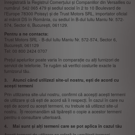
înregistrată la Registrul Comerțului și Companiilor din Versailles cu
numărul 542 065 479 și sediul social în 2 to 10 Boulevard de
l'Europe 78300 Poissy) și de Trust Motors SRL, importator oficial
al mărcii DS în România, cu sediul în B-dul Iuliu Maniu Nr. 572-
574, Sector 6, București, 061129.
Pentru a ne contacta:
Trust Motors SRL - B-dul Iuliu Maniu Nr. 572-574, Sector 6,
București, 061129
Tel: 00 800 2424 0707
Prețul apelurilor poate varia în comparație cu alți furnizori de
servicii de telefonie. Te rugăm să verifici costurile exacte la
furnizorul tău.
3. Atunci când utilizezi site-ul nostru, ești de acord cu
acești termeni
Prin utilizarea site-ului nostru, confirmi că accepți acești termeni
de utilizare și că ești de acord să îi respecți. În cazul în care nu
ești de acord cu acești termeni, nu trebuie să utilizezi site-ul
nostru. Îți recomandăm să tipărești o copie a acestor termeni
pentru o consultare ulterioară.
4. Mai sunt și alți termeni care se pot aplica în cazul tău
Acești termeni de utilizare se referă la următorii termeni