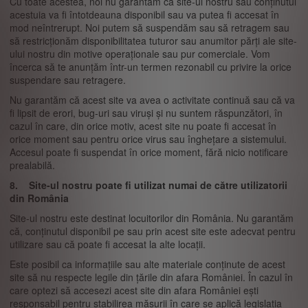
Cu toate acestea, noi nu garantăm că site-ul nostru sau conținutul
acestuia va fi întotdeauna disponibil sau va putea fi accesat în
mod neîntrerupt. Noi putem să suspendăm sau să retragem sau
să restricționăm disponibilitatea tuturor sau anumitor părți ale site-
ului nostru din motive operaționale sau pur comerciale. Vom
încerca să te anunțăm într-un termen rezonabil cu privire la orice
suspendare sau retragere.
Nu garantăm că acest site va avea o activitate continuă sau că va
fi lipsit de erori, bug-uri sau viruși și nu suntem răspunzători, în
cazul în care, din orice motiv, acest site nu poate fi accesat în
orice moment sau pentru orice virus sau înghețare a sistemului.
Accesul poate fi suspendat în orice moment, fără nicio notificare
prealabilă.
8. Site-ul nostru poate fi utilizat numai de către utilizatorii
din România
Site-ul nostru este destinat locuitorilor din România. Nu garantăm
că, conținutul disponibil pe sau prin acest site este adecvat pentru
utilizare sau că poate fi accesat la alte locații.
Este posibil ca informațiile sau alte materiale conținute de acest
site să nu respecte legile din țările din afara României. În cazul în
care optezi să accesezi acest site din afara României ești
responsabil pentru stabilirea măsurii în care se aplică legislația