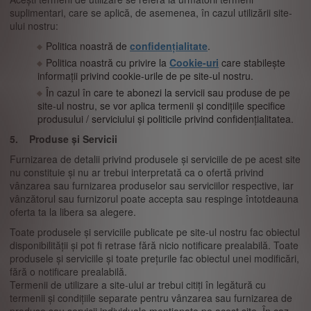
suplimentari, care se aplică, de asemenea, în cazul utilizării site-
ului nostru:
Politica noastră de
confidențialitate
.
Politica noastră cu privire la
Cookie-uri
care stabilește
informații privind cookie-urile de pe site-ul nostru.
În cazul în care te abonezi la servicii sau produse de pe
site-ul nostru, se vor aplica termenii și condițiile specifice
produsului / serviciului și politicile privind confidențialitatea.
5. Produse și Servicii
Furnizarea de detalii privind produsele și serviciile de pe acest site
nu constituie și nu ar trebui interpretată ca o ofertă privind
vânzarea sau furnizarea produselor sau serviciilor respective, iar
vânzătorul sau furnizorul poate accepta sau respinge întotdeauna
oferta ta la libera sa alegere.
Toate produsele și serviciile publicate pe site-ul nostru fac obiectul
disponibilității și pot fi retrase fără nicio notificare prealabilă. Toate
produsele și serviciile și toate prețurile fac obiectul unei modificări,
fără o notificare prealabilă.
Termenii de utilizare a site-ului ar trebui citiți în legătură cu
termenii și condițiile separate pentru vânzarea sau furnizarea de